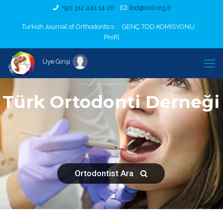
+90 312 441 14 26
tod@tod.org.tr
Turkish Journal of Orthodontics
GENÇ TOD KOMİSYONU
Profil
Üye Girişi
Turkish Orthodontic Society
Türk Ortodonti Derneği
Ortodontist Ara