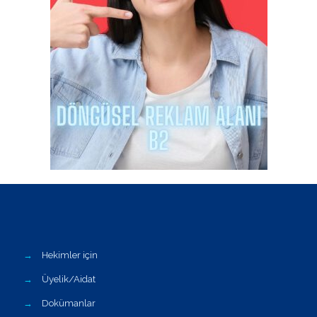
→
Hekimler için
→
Üyelik/Aidat
→
Dokümanlar