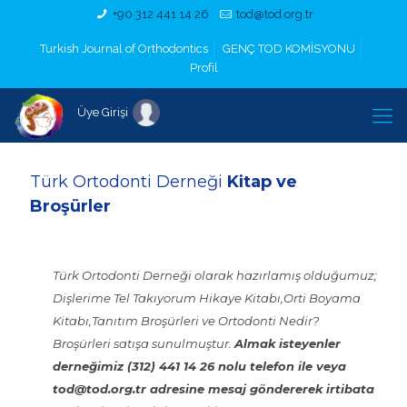
+90 312 441 14 26
tod@tod.org.tr
Turkish Journal of Orthodontics
GENÇ TOD KOMİSYONU
Profil
Üye Girişi
Türk Ortodonti Derneği
Kitap ve
Broşürler
Türk Ortodonti Derneği olarak hazırlamış olduğumuz;
Dişlerime Tel Takıyorum Hikaye Kitabı,Orti Boyama
Kitabı,Tanıtım Broşürleri ve Ortodonti Nedir?
Broşürleri satışa sunulmuştur.
Almak isteyenler
derneğimiz (312) 441 14 26 nolu telefon ile veya
tod@tod.org.tr adresine mesaj göndererek irtibata