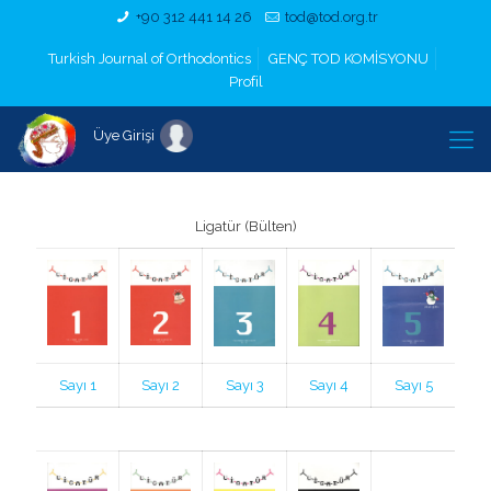
+90 312 441 14 26
tod@tod.org.tr
Turkish Journal of Orthodontics
GENÇ TOD KOMİSYONU
Profil
Üye Girişi
Ligatür (Bülten)
Sayı 1
Sayı 2
Sayı 3
Sayı 4
Sayı 5