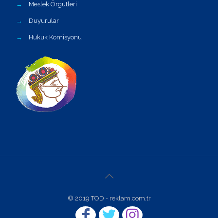
→
Meslek Örgütleri
→
Duyurular
→
Hukuk Komisyonu
© 2019 TOD - reklam.com.tr