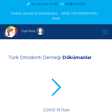
+90 312 441 14 26
tod@tod.org.tr
Turkish Journal of Orthodontics
GENÇ TOD KOMİSYONU
Profil
Üye Girişi
Türk Ortodonti Derneği
Dökümanlar
COVID-19 Özel