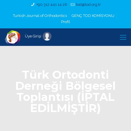
+90 312 441 14 26
tod@tod.org.tr
Turkish Journal of Orthodontics
GENÇ TOD KOMİSYONU
Profil
Üye Girişi
Türk Ortodonti
Derneği Bölgesel
Toplantısı (İPTAL
EDİLMİŞTİR)