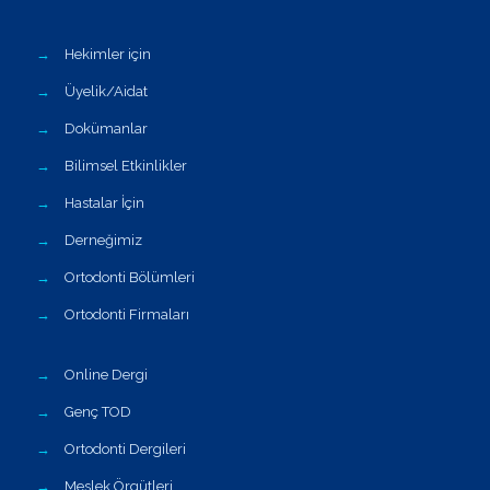
→
Hekimler için
→
Üyelik/Aidat
→
Dokümanlar
→
Bilimsel Etkinlikler
→
Hastalar İçin
→
Derneğimiz
→
Ortodonti Bölümleri
→
Ortodonti Firmaları
→
Online Dergi
→
Genç TOD
→
Ortodonti Dergileri
→
Meslek Örgütleri